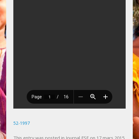
Photos
Vie privée
Actualités
Bulletin spécial 50ème anniversaire, juin 2025.
Jubilé de Famille sans Frontières le 16
novembre 2025 à Liège.
52-1997
This entry was posted in
Journal FSF
on
17 mars 2015