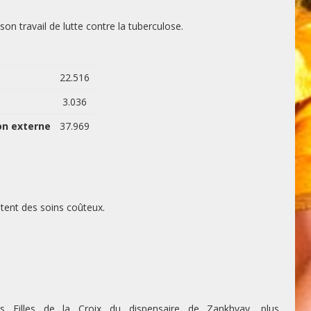
 travail de lutte contre la tuberculose.
22.516
3.036
ion externe
37.969
itent des soins coûteux.
s Filles de la Croix du dispensaire de Zankhvav, plus