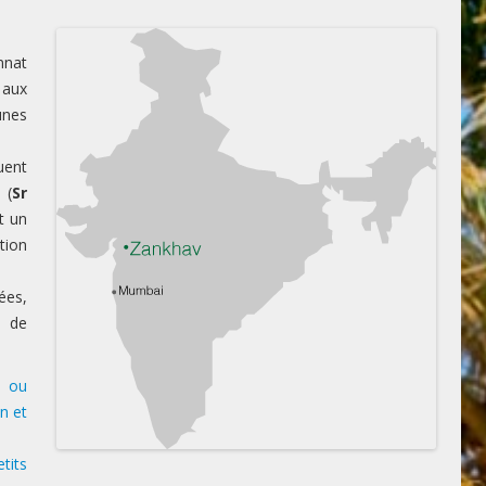
nnat
 aux
unes
uent
 (
Sr
t un
tion
ées,
, de
s ou
n et
tits