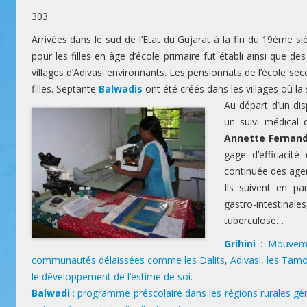
303
Arrivées dans le sud de l’Etat du Gujarat à la fin du 19ème si
pour les filles en âge d’école primaire fut établi ainsi que de
villages d’Adivasi environnants. Les pensionnats de l’école s
filles. Septante
Balwadis
ont été créés dans les villages où la
Au départ d’un dis
un suivi médical 
Annette Fernan
gage d’efficacité
continuée des agen
Ils suivent en pa
gastro-intestinal
tuberculose…
Grihini
: Mouveme
communautés délaissées comme les Dalits, Adivasi, les Tamouls 
le développement de l’estime de soi.
Balwadi
: programme préscolaire dans les régions rurales gér