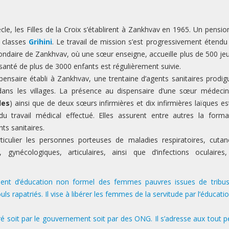
ècle, les Filles de la Croix s’établirent à Zankhvav en 1965. Un pensio
s classes
Grihini
. Le travail de mission s’est progressivement étendu
econdaire de Zankhvav, où une sœur enseigne, accueille plus de 500 je
 santé de plus de 3000 enfants est régulièrement suivie.
pensaire établi à Zankhvav, une trentaine d’agents sanitaires prodig
dans les villages. La présence au dispensaire d’une sœur médecin
des
) ainsi que de deux sœurs infirmières et dix infirmières laïques es
 du travail médical effectué. Elles assurent entre autres la forma
ts sanitaires.
rticulier les personnes porteuses de maladies respiratoires, cutan
es, gynécologiques, articulaires, ainsi que d’infections oculaires
nt d’éducation non formel des femmes pauvres issues de tribu
rapatriés. Il vise à libérer les femmes de la servitude par l’éducatio
é soit par le gouvernement soit par des ONG. Il s’adresse aux tout pe