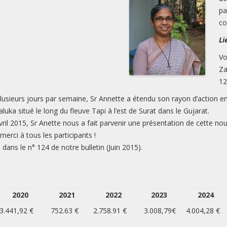
pa
co
Li
Vo
Za
12
lusieurs jours par semaine, Sr Annette a étendu son rayon d’action en d
uka situé le long du fleuve Tapi à l’est de Surat dans le Gujarat.
ril 2015, Sr Anette nous a fait parvenir une présentation de cette nou
merci à tous les participants !
dans le n° 124 de notre bulletin (Juin 2015).
2020
2021
2022
2023
2024
3.441,92 €
752.63 €
2.758.91 €
3.008,79€
4.004,28 €