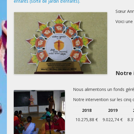
enfants (sorte de jardin d’enfants).
Sœur Anne
Voici une
Notre 
Nous alimentons un fonds géré p
Notre intervention sur les cinq
2018
2019
10.275,88 €
9.022,74 €
8.3