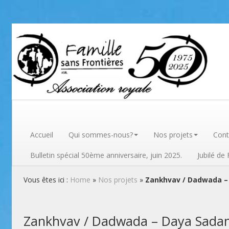
Famille sans frontières
Accueil
Qui sommes-nous?
Nos projets
Cont
Bulletin spécial 50ème anniversaire, juin 2025.
Jubilé de
Vous êtes ici :
Home
»
Nos projets
»
Zankhvav / Dadwada –
Zankhvav / Dadwada – Daya Sada