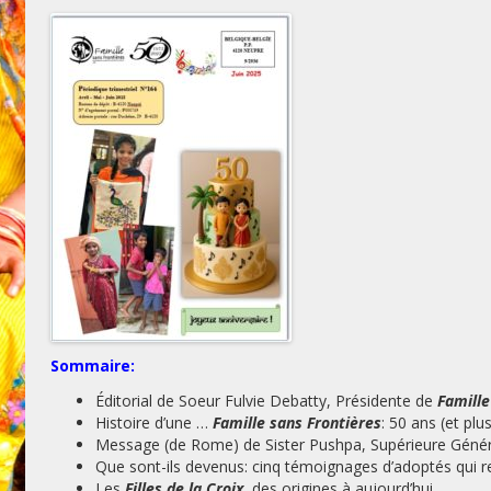
Sommaire:
Éditorial de Soeur Fulvie Debatty, Présidente de
Famille
Histoire d’une …
Famille sans Frontières
: 50 ans (et plu
Message (de Rome) de Sister Pushpa, Supérieure Génér
Que sont-ils devenus: cinq témoignages d’adoptés qui re
Les
Filles de la Croix
, des origines à aujourd’hui.