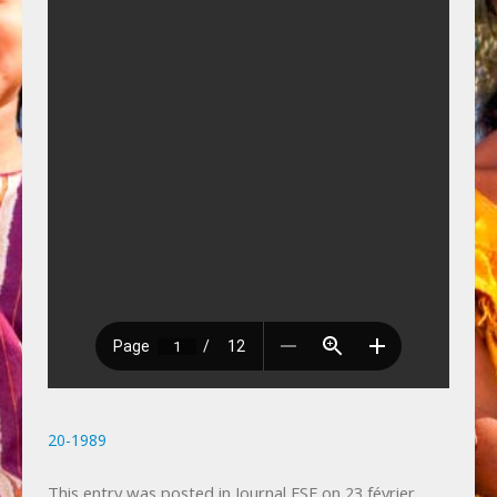
Photos
Vie privée
Actualités
Bulletin spécial 50ème anniversaire, juin 2025.
Jubilé de Famille sans Frontières le 16
novembre 2025 à Liège.
20-1989
This entry was posted in
Journal FSF
on
23 février