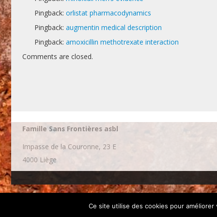
Pingback:
orlistat pharmacodynamics
Pingback:
augmentin medical description
Pingback:
amoxicillin methotrexate interaction
Comments are closed.
Famille Sans Frontières asbl
Impasse de la Couronne, 23 E
4000 Liège
Ce site utilise des cookies pour améliorer 