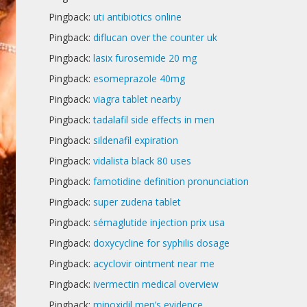
Pingback:
uti antibiotics online
Pingback:
diflucan over the counter uk
Pingback:
lasix furosemide 20 mg
Pingback:
esomeprazole 40mg
Pingback:
viagra tablet nearby
Pingback:
tadalafil side effects in men
Pingback:
sildenafil expiration
Pingback:
vidalista black 80 uses
Pingback:
famotidine definition pronunciation
Pingback:
super zudena tablet
Pingback:
sémaglutide injection prix usa
Pingback:
doxycycline for syphilis dosage
Pingback:
acyclovir ointment near me
Pingback:
ivermectin medical overview
Pingback:
minoxidil men’s evidence