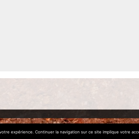
©2014. Fami
votre expérience. Continuer la navigation sur ce site implique votre acce