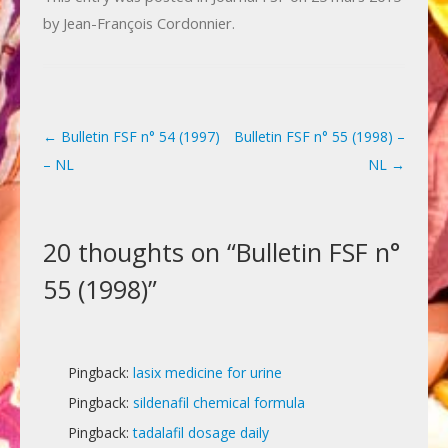
by
Jean-François Cordonnier
.
←
Bulletin FSF n° 54 (1997)
Bulletin FSF n° 55 (1998) –
Post navigation
– NL
NL
→
20 thoughts on “
Bulletin FSF n°
55 (1998)
”
Pingback:
lasix medicine for urine
Pingback:
sildenafil chemical formula
Pingback:
tadalafil dosage daily