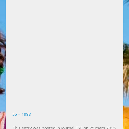
Photos
Vie privée
Actualités
Bulletin spécial 50ème anniversaire, juin 2025.
Jubilé de Famille sans Frontières le 16
novembre 2025 à Liège.
55 – 1998
This entry was posted in
Journal FSF
on
25 mars 2015