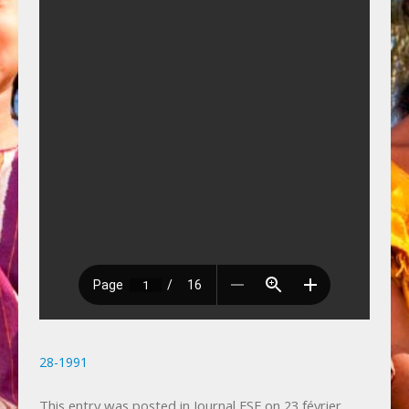
Photos
Vie privée
Actualités
Bulletin spécial 50ème anniversaire, juin 2025.
Jubilé de Famille sans Frontières le 16
novembre 2025 à Liège.
28-1991
This entry was posted in
Journal FSF
on
23 février