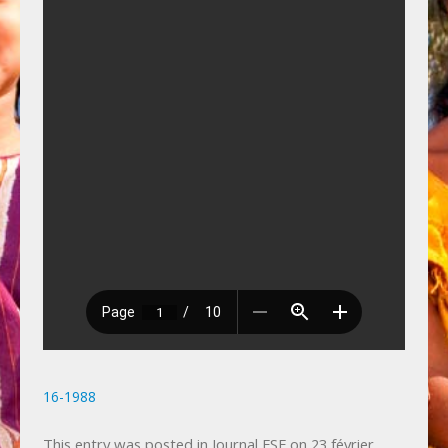
Photos
Vie privée
Actualités
Bulletin spécial 50ème anniversaire, juin 2025.
Jubilé de Famille sans Frontières le 16
novembre 2025 à Liège.
16-1988
This entry was posted in
Journal FSF
on
23 février